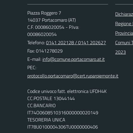
Piazza Roggero 7
Dichiaraz
14037 Portacomaro (AT)
Regione
C.F. 00086020054 - P.Iva:
Provincia
00086020054
Telefono:
0141 202128 / 0141 202627
Comuni T
Fax: 0141278029
2023
E-mail:
PEC:
Codice univoco fatt. elettronica UFDH4K
CC.POSTALE 13044144
CC.BANCARIO
IT74O0608510316000000020149
TESORERIA UNICA
IT78U0100004306TU0000000406